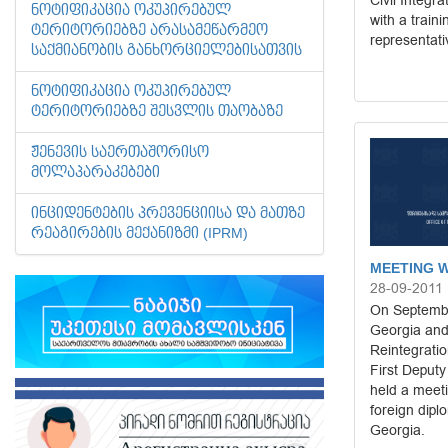
Civil Integr
ᲜᲝᲢᲘᲤᲘᲙᲐᲪᲘᲐ ᲝᲙᲣᲞᲘᲠᲔᲑᲣᲚ
with a traini
ᲢᲔᲠᲘᲢᲝᲠᲘᲔᲑᲖᲔ ᲐᲠᲐᲡᲐᲛᲔᲬᲐᲠᲛᲔᲝ
representati
ᲡᲐᲥᲛᲘᲐᲜᲝᲑᲘᲡ ᲒᲐᲜᲮᲝᲠᲪᲘᲔᲚᲔᲑᲘᲡᲐᲗᲕᲘᲡ
ᲜᲝᲢᲘᲤᲘᲙᲐᲪᲘᲐ ᲝᲙᲣᲞᲘᲠᲔᲑᲣᲚ
ᲢᲔᲠᲘᲢᲝᲠᲘᲔᲑᲖᲔ ᲨᲔᲡᲕᲚᲘᲡ ᲗᲐᲝᲑᲐᲖᲔ
ᲟᲔᲜᲔᲕᲘᲡ ᲡᲐᲔᲠᲗᲐᲨᲝᲠᲘᲡᲝ
ᲛᲝᲚᲐᲞᲐᲠᲐᲙᲔᲑᲔᲑᲘ
ᲘᲜᲪᲘᲓᲔᲜᲢᲔᲑᲘᲡ ᲞᲠᲔᲕᲔᲜᲪᲘᲘᲡᲐ ᲓᲐ ᲛᲐᲗᲖᲔ
ᲠᲔᲐᲒᲘᲠᲔᲑᲘᲡ ᲛᲔᲥᲐᲜᲘᲖᲛᲘ (IPRM)
MEETING W
28-09-2011
On Septembe
Georgia and 
Reintegratio
First Deputy
held a meeti
foreign dipl
Georgia.