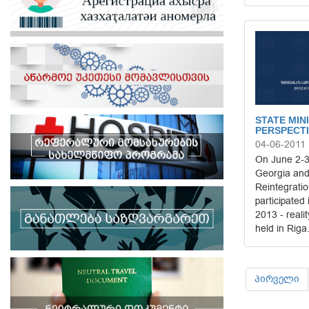
STATE MIN
PERSPECT
04-06-2011
On June 2-3,
Georgia and 
Reintegratio
participated
2013 - reali
held in Riga
პირველი