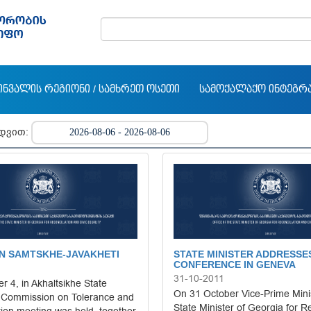
ᲘᲜᲕᲐᲚᲘᲡ ᲠᲔᲒᲘᲝᲜᲘ / ᲡᲐᲛᲮᲠᲔᲗ ᲝᲡᲔᲗᲘ
ᲡᲐᲛᲝᲥᲐᲚᲐᲥᲝ ᲘᲜᲢᲔᲒᲠ
ედვით:
IN SAMTSKHE-JAVAKHETI
STATE MINISTER ADDRESSE
CONFERENCE IN GENEVA
31-10-2011
 4, in Akhaltsikhe State
On 31 October Vice-Prime Mini
 Commission on Tolerance and
State Minister of Georgia for R