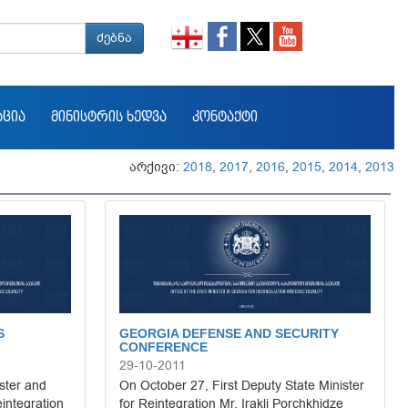
ძებნა
ᲐᲪᲘᲐ
ᲛᲘᲜᲘᲡᲢᲠᲘᲡ ᲮᲔᲓᲕᲐ
ᲙᲝᲜᲢᲐᲥᲢᲘ
არქივი:
2018
,
2017
,
2016
,
2015
,
2014
,
2013
S
GEORGIA DEFENSE AND SECURITY
CONFERENCE
29-10-2011
ster and
On October 27, First Deputy State Minister
eintegration
for Reintegration Mr. Irakli Porchkhidze