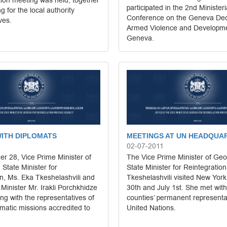
ation meeting was held, together
participated in the 2nd Minister
ng for the local authority
Conference on the Geneva Dec
ves.
Armed Violence and Developmen
Geneva.
ITH DIPLOMATS
MEETINGS AT UN HEADQUA
02-07-2011
r 28, Vice Prime Minister of
The Vice Prime Minister of Geo
State Minister for
State Minister for Reintegratio
n, Ms. Eka Tkeshelashvili and
Tkeshelashvili visited New Yor
 Minister Mr. Irakli Porchkhidze
30th and July 1st. She met with
ng with the representatives of
counties’ permanent representat
omatic missions accredited to
United Nations.