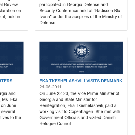
ial Review
participated in Georgia Defense and
laration on
Security Conference held at "Radisson Blu
t, held in
Iveria" under the auspices of the Ministry of
Defense.
RTERS
EKA TKESHELASHVILI VISITS DENMARK
24-06-2011
rgia and
On June 22-23, the Vice Prime Minister of
n, Ms. Eka
Georgia and State Minister for
k on June
Reintegration, Eka Tkeshelashvili, paid a
 several
working visit to Copenhagen. She met with
ives to the
Government Officials and vizited Danish
Refugee Council.