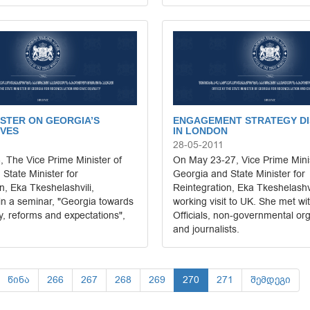
ISTER ON GEORGIA’S
ENGAGEMENT STRATEGY D
IVES
IN LONDON
28-05-2011
 The Vice Prime Minister of
On May 23-27, Vice Prime Minis
State Minister for
Georgia and State Minister for
n, Eka Tkeshelashvili,
Reintegration, Eka Tkeshelashvi
 in a seminar, "Georgia towards
working visit to UK. She met wit
ty, reforms and expectations",
Officials, non-governmental or
.
and journalists.
წინა
266
267
268
269
270
271
შემდეგი