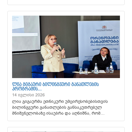
ᲚᲘᲐ ᲒᲘᲒᲐᲣᲠᲘ ᲑᲘᲚᲘᲜᲒᲕᲣᲠᲘ ᲒᲐᲜᲐᲗᲚᲔᲑᲘᲡ
ᲞᲠᲝᲒᲠᲐᲛᲘᲡ…
14 ივლისი 2026
ლია გიგაურმა ეთნიკური უმცირესობებისთვის
ბილინგვური განათლების განსაკუთრებულ
მნიშვნელობაზე ისაუბრა და აღნიშნა, რომ…