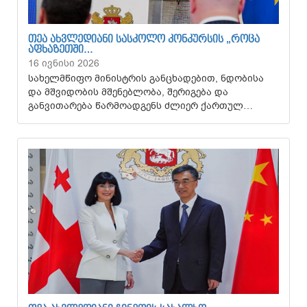
ᲗᲔᲐ ᲐᲮᲕᲚᲔᲓᲘᲐᲜᲘ ᲡᲐᲡᲙᲝᲚᲝ ᲙᲝᲜᲙᲣᲠᲡᲘᲡ „ᲠᲝᲪᲐ
ᲐᲤᲮᲐᲖᲔᲗᲨᲘ…
16 ივნისი 2026
სახელმწიფო მინისტრის განცხადებით, ნდობისა
და მშვიდობის მშენებლობა, შერიგება და
განვითარება წარმოადგენს ძლიერ ქართულ…