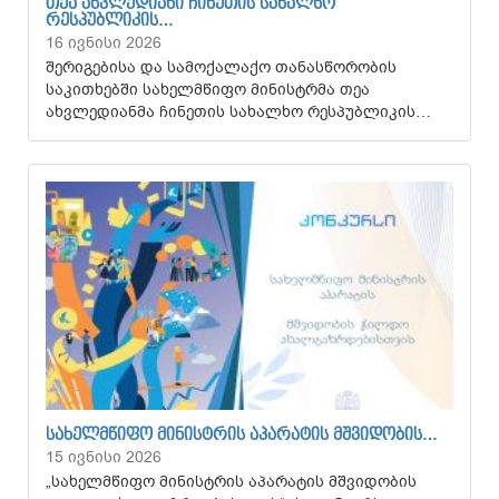
ᲗᲔᲐ ᲐᲮᲕᲚᲔᲓᲘᲐᲜᲘ ᲩᲘᲜᲔᲗᲘᲡ ᲡᲐᲮᲐᲚᲮᲝ
ᲠᲔᲡᲞᲣᲑᲚᲘᲙᲘᲡ…
16 ივნისი 2026
შერიგებისა და სამოქალაქო თანასწორობის
საკითხებში სახელმწიფო მინისტრმა თეა
ახვლედიანმა ჩინეთის სახალხო რესპუბლიკის…
ᲡᲐᲮᲔᲚᲛᲬᲘᲤᲝ ᲛᲘᲜᲘᲡᲢᲠᲘᲡ ᲐᲞᲐᲠᲐᲢᲘᲡ ᲛᲨᲕᲘᲓᲝᲑᲘᲡ…
15 ივნისი 2026
„სახელმწიფო მინისტრის აპარატის მშვიდობის