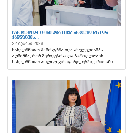
ᲡᲐᲮᲔᲚᲛᲬᲘᲤᲝ ᲛᲘᲜᲘᲡᲢᲠᲘ ᲗᲔᲐ ᲐᲮᲕᲚᲔᲓᲘᲐᲜᲘ ᲓᲐ
ᲯᲐᲜᲓᲐᲪᲕᲘᲡ…
22 ივნისი 2026
სახელმწიფო მინისტრმა თეა ახვლედიანმა
აღნიშნა, რომ შერიგებისა და ჩართულობის
სახელმწიფო პოლიტიკის ფარგლებში, ერთიანი…