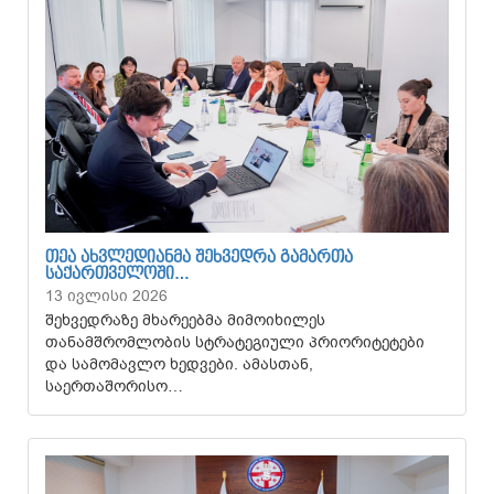
ᲗᲔᲐ ᲐᲮᲕᲚᲔᲓᲘᲐᲜᲛᲐ ᲨᲔᲮᲕᲔᲓᲠᲐ ᲒᲐᲛᲐᲠᲗᲐ
ᲡᲐᲥᲐᲠᲗᲕᲔᲚᲝᲨᲘ…
13 ივლისი 2026
შეხვედრაზე მხარეებმა მიმოიხილეს
თანამშრომლობის სტრატეგიული პრიორიტეტები
და სამომავლო ხედვები. ამასთან,
საერთაშორისო…