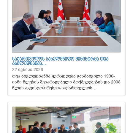
ᲡᲐᲥᲐᲠᲗᲕᲔᲚᲝᲡ ᲡᲐᲮᲔᲚᲛᲬᲘᲤᲝ ᲛᲘᲜᲘᲡᲢᲠᲛᲐ ᲗᲔᲐ
ᲐᲮᲕᲚᲔᲓᲘᲐᲜᲛᲐ…
22 ივნისი 2026
თეა ახვლედიანმა ყურადღება გაამახვილა 1990-
იანი წლების შეიარაღებული მოქმედებების და 2008
წლის აგვისტოს რუსეთ-საქართველოს…