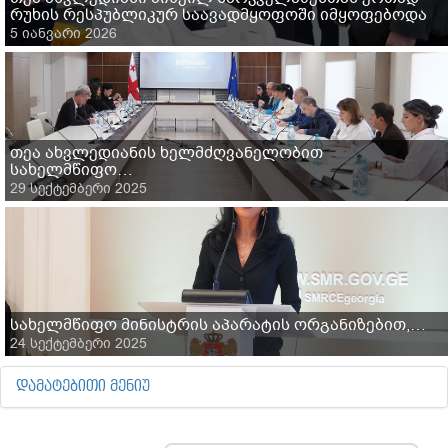
რუხის რესპუბლიკურ საავადმყოფოში იმყოფებოდა
5 იანვარი 2026
თეა ახვლედიანის ხელმძღვანელობით
სახელმწიფო…
29 სექტემბერი 2025
სახელმწიფო მინისტრის აპარატის ორგანიზებით,…
24 სექტემბერი 2025
ᲓᲐᲛᲐᲢᲔᲑᲘᲗᲘ ᲛᲔᲜᲘᲣ