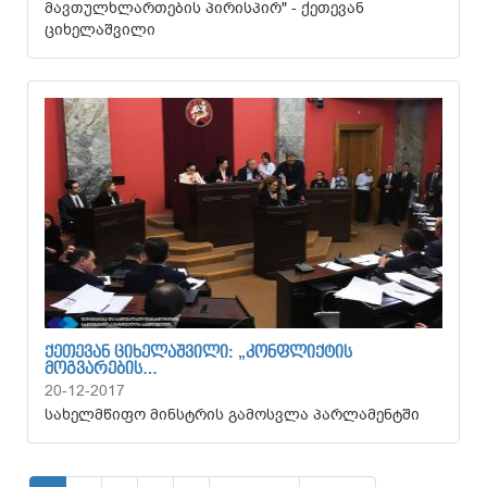
მავთულხლართების პირისპირ" - ქეთევან
ციხელაშვილი
ᲥᲔᲗᲔᲕᲐᲜ ᲪᲘᲮᲔᲚᲐᲨᲕᲘᲚᲘ: „ᲙᲝᲜᲤᲚᲘᲥᲢᲘᲡ
ᲛᲝᲒᲕᲐᲠᲔᲑᲘᲡ…
20-12-2017
სახელმწიფო მინსტრის გამოსვლა პარლამენტში