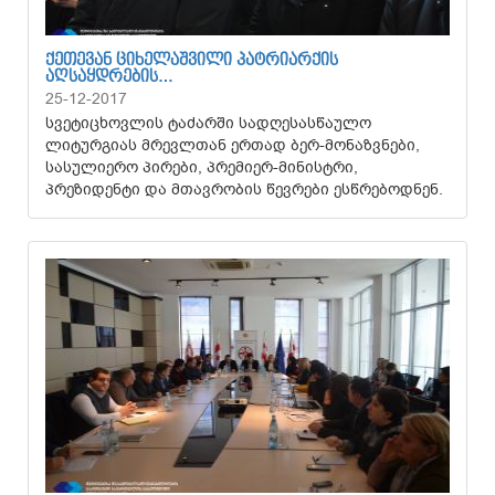
ᲥᲔᲗᲔᲕᲐᲜ ᲪᲘᲮᲔᲚᲐᲨᲕᲘᲚᲘ ᲞᲐᲢᲠᲘᲐᲠᲥᲘᲡ
ᲐᲦᲡᲐᲧᲓᲠᲔᲑᲘᲡ…
25-12-2017
სვეტიცხოვლის ტაძარში სადღესასწაულო
ლიტურგიას მრევლთან ერთად ბერ-მონაზვნები,
სასულიერო პირები, პრემიერ-მინისტრი,
პრეზიდენტი და მთავრობის წევრები ესწრებოდნენ.