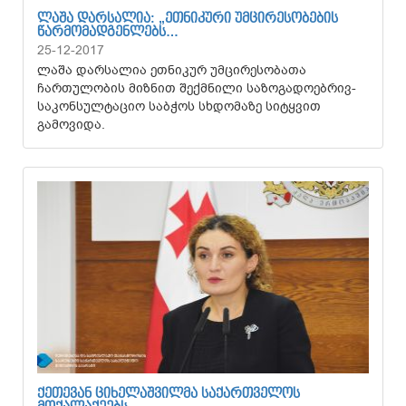
ᲚᲐᲨᲐ ᲓᲐᲠᲡᲐᲚᲘᲐ: „ᲔᲗᲜᲘᲙᲣᲠᲘ ᲣᲛᲪᲘᲠᲔᲡᲝᲑᲔᲑᲘᲡ
ᲬᲐᲠᲛᲝᲛᲐᲓᲒᲔᲜᲚᲔᲑᲡ…
25-12-2017
ლაშა დარსალია ეთნიკურ უმცირესობათა
ჩართულობის მიზნით შექმნილი საზოგადოებრივ-
საკონსულტაციო საბჭოს სხდომაზე სიტყვით
გამოვიდა.
ᲥᲔᲗᲔᲕᲐᲜ ᲪᲘᲮᲔᲚᲐᲨᲕᲘᲚᲛᲐ ᲡᲐᲥᲐᲠᲗᲕᲔᲚᲝᲡ