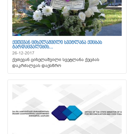
ᲥᲔᲗᲔᲕᲐᲜ ᲪᲘᲮᲔᲚᲐᲨᲕᲘᲚᲘ ᲡᲕᲔᲢᲚᲐᲜᲐ ᲥᲔᲪᲑᲐᲡ
ᲒᲐᲠᲓᲐᲪᲕᲐᲚᲔᲑᲘᲡ…
26-12-2017
ქეთევან ციხელაშვილი სვეტლანა ქეცბას
დაკრძალვას დაესწრო