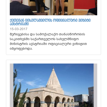
ᲥᲔᲗᲔᲕᲐᲜ ᲪᲘᲮᲔᲚᲐᲨᲕᲘᲚᲘᲡ ᲝᲤᲘᲪᲘᲐᲚᲣᲠᲘ ᲕᲘᲖᲘᲢᲘ
ᲐᲕᲡᲢᲠᲘᲐᲨᲘ
15-03-2017
შერიგებისა და სამოქალაქო თანასწორობის
საკითხებში საქართველოს სახელმწიფო
მინისტრის ავსტრიაში ოფიციალური ვიზიტით
იმყოფებოდა.