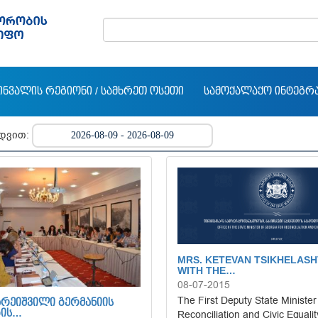
ᲘᲜᲕᲐᲚᲘᲡ ᲠᲔᲒᲘᲝᲜᲘ / ᲡᲐᲛᲮᲠᲔᲗ ᲝᲡᲔᲗᲘ
ᲡᲐᲛᲝᲥᲐᲚᲐᲥᲝ ᲘᲜᲢᲔᲒᲠ
ედვით:
MRS. KETEVAN TSIKHELASH
WITH THE…
08-07-2015
The First Deputy State Minister
ᲐᲠᲔᲘᲨᲕᲘᲚᲘ ᲒᲔᲠᲛᲐᲜᲘᲘᲡ
Reconciliation and Civic Equalit
ᲒᲘᲡ…