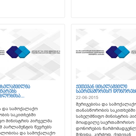
ᲪᲘᲮᲔᲚᲐᲨᲕᲘᲚᲛᲐ
ᲥᲔᲗᲔᲕᲐᲜ ᲪᲘᲮᲔᲚᲐᲨᲕᲘᲚᲘ
ᲢᲐᲠᲔᲑᲡ
ᲡᲐᲔᲠᲗᲐᲨᲝᲠᲘᲡᲝ ᲓᲝᲜᲝᲠᲔᲑ
ᲔᲑᲚᲝᲑᲘᲡᲐ…
22-06-2015
შერიგებისა და სამოქალაქ
ა და სამოქალაქო
თანასწორობის საკითხებში
ბის საკითხებში
სახელმწიფო მინისტრის პ
ო მინისტრის პირველმა
მოადგილე საერთაშორისო
 პარლამენტის წევრებს
დონორების წარმომადგენლ
ბლობისა და სამოქალაქო
შეხვდა. კერძოდ, ქეთევან