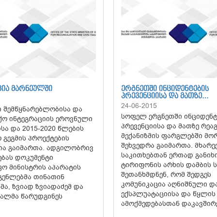
ᲪᲘᲐ ᲛᲐᲠᲜᲔᲣᲚᲨᲘ
ᲔᲠᲒᲜᲔᲗᲨᲘ ᲘᲜᲪᲘᲓᲔᲜᲢᲔᲑᲘᲡ
ᲞᲠᲔᲕᲔᲜᲪᲘᲘᲡᲐ ᲓᲐ ᲛᲐᲗᲖᲔ…
24-06-2015
 შემწყნარებლობისა და
სოფელ ერგნეთში ინციდენტ
ო ინტეგრაციის ეროვნული
პრევენციისა და მათზე რეა
სა და 2015-2020 წლების
მექანიზმის ფარგლებში მორი
 გეგმის პროექტების
შეხვედრა გაიმართა. მხარეე
ია გაიმართა. ადგილობრივ
საკითხებთან ერთად განიხ
ბას დოკუმენტი
ტირიფონის არხის დამბის 
ო მინისტრის აპარატის
შეთანხმდნენ, რომ შედგეს
გენლებმა თინათინ
კომუნიკაცია აღნიშნული დ
ა, ზვიად ზვიადაძემ და
ექსპლუატაციისა და წყლის 
ალმა წარუდგინეს
ამოქმედებასთან დაკავშირ