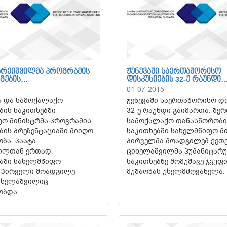
ᲥᲐᲠᲔᲘᲨᲕᲘᲚᲛᲐ ᲞᲠᲝᲒᲠᲐᲛᲘᲡ
ᲟᲔᲜᲔᲕᲐᲨᲘ ᲡᲐᲔᲠᲗᲐᲨᲝᲠᲘᲡᲝ
ᲔᲒᲔᲑᲘᲡ…
ᲓᲘᲡᲙᲣᲡᲘᲔᲑᲘᲡ 32-Ე ᲠᲐᲣᲜᲓᲘ
01-07-2015
ა და სამოქალაქო
ჟენევაში საერთაშორისო დი
ის საკითხებში
32-ე რაუნდი გაიმართა. შერ
ო მინისტრმა პროგრამის
სამოქალაქო თანასწორობი
ების პრეზენტაციაში მიიღო
საკითხებში სახელმწიფო მ
ბა. პაატა
პირველმა მოადგილემ ქეთ
ვილთან ერთად
ციხელაშვილმა ჰუმანიტარ
აში სახელმწიფო
საკითხებზე მომუშავე ჯგუფ
 პირველი მოადგილე
მუშაობას უხელმძღვანელა.
იხელაშვილიც
ობდა.