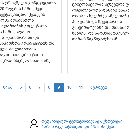
ის ეროვნული კონცეფციისა
ციხელაშვილმა შეხვედრა 
020 წლების სამოქმედო
ლტოლვილთა დანიის საბჭ
ექტი გააცნო. ქეთევან
ოფისის ხელმძღვანელთან 
ილმა აღნიშნული
ჰოუვთან და შვეიცარიის
 ადამიანის უფლებათა
განვითარებისა და თანამ
ა სამოქალაქო
სააგენტოს წარმომადგენე
ის, დიასპორისა და
თამარ წივწივაძესთან.
 საკითხთა კომიტეტების და
ული მთლიანობის
 საკითხთა დროებითი
გაერთიანებულ სხდომაზე
.
წინა
5
6
7
8
9
10
11
შემდეგი
ოკუპირებულ ტერიტორიებზე მცხოვრები
პირის რეგისტრაცია და პ/ნ მინიჭება