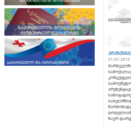
ᲞᲠᲔᲖᲔᲜᲢᲐ
01-07-2015
მარნეულში
სამოქალაქ
კონცეფციი
სამოქმედო
პრეზენტაც
საზოგადოე
სახელმწიფ
წარმომად
ღოღელიანმ
ზაურ დარგ