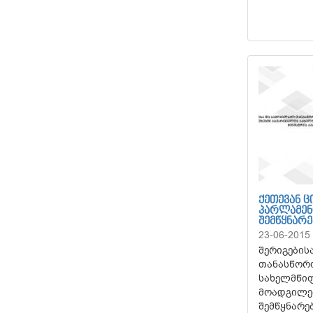
ᲥᲔᲗᲔᲕᲐᲜ 
ᲞᲐᲠᲚᲐᲛᲔᲜ
ᲨᲔᲛᲬᲧᲜᲐᲠ
23-06-2015
შერიგების
თანასწორო
სახელმწიფ
მოადგილემ
შემწყნარე