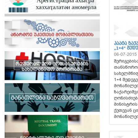
ᲞᲐᲐᲢᲐ ᲖᲐ
„1+4“ ᲨᲔᲓ
06-07-2015
შერიგების
თანსწორობ
სახელმწიფ
1+4 შედეგ
მონაწილეო
ზაქარეიშ
ღონისძიებ
მინისტრის
ქეთევან ც
მონაწილე