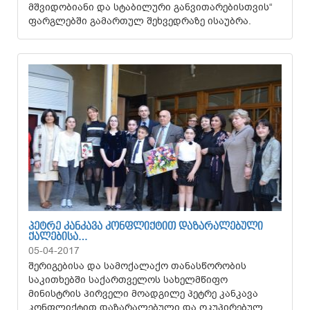
მშვიდობიანი და სტაბილური განვითარებისთვის“
ფარგლებში გამართულ შეხვედრაზე ისაუბრა.
ᲞᲔᲢᲠᲔ ᲙᲐᲜᲙᲐᲕᲐ ᲙᲝᲜᲤᲚᲘᲥᲢᲘᲗ ᲓᲐᲖᲐᲠᲐᲚᲔᲑᲣᲚᲘ
ᲥᲐᲚᲔᲑᲘᲡᲐ…
05-04-2017
შერიგებისა და სამოქალაქო თანასწორობის
საკითხებში საქართველოს სახელმწიფო
მინისტრის პირველი მოადგილე პეტრე კანკავა
კონფლიქტით დაზარალებული და ოკუპირებულ