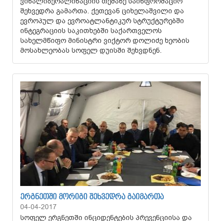
ვიზალიბერალიზაციის თემაზე საინფორმაციო
შეხვედრა გამართა. ქეთევან ციხელაშვილი და
ევროპულ და ევროატლანტიკურ სტრუქტურებში
ინტეგრაციის საკითხებში საქართველოს
სახელმწიფო მინისტრი ვიქტორ დოლიძე ხეობის
მოსახლეობას სოფელ დუისში შეხვდნენ.
ᲔᲠᲒᲜᲔᲗᲨᲘ ᲛᲝᲠᲘᲒᲘ ᲨᲔᲮᲕᲔᲓᲠᲐ ᲒᲐᲘᲛᲐᲠᲗᲐ
04-04-2017
სოფელ ერგნეთში ინციდენტების პრევენციისა და