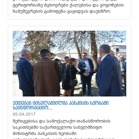
ტერიტორიაზე მცხოვრები ქალებისა და გოგონების
ნამუშევრების გამოფენა-გაყიდვას დაესწრო.
ᲥᲔᲗᲔᲕᲐᲜ ᲪᲘᲮᲔᲚᲐᲨᲕᲘᲚᲛᲐ ᲞᲐᲜᲙᲘᲡᲘᲡ ᲮᲔᲝᲑᲐᲨᲘ
ᲡᲐᲘᲜᲤᲝᲠᲛᲐᲪᲘᲝ…
05-04-2017
შერიგებისა და სამოქალაქო თანასწორობის
საკითხებში საქართველოს სახელმწიფო
მინისტრმა პანკისის ხეობაში