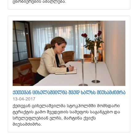
ცნობიერების ამაღლება.
ᲥᲔᲗᲔᲕᲐᲜ ᲪᲘᲮᲔᲚᲐᲨᲕᲘᲚᲛᲐ ᲨᲕᲔᲓ ᲮᲐᲚᲮᲡ ᲛᲘᲣᲡᲐᲛᲫᲘᲛᲠᲐ
13-04-2017
ქეთევან ციხელაშვილმა სტოკჰოლმში მომხდარი
ტერაქტის გამო შვედეთის სამეფოს საგანგებო და
სრულუფლებიან ელჩს, მარტინა ქვიქს
მიუსამძიმრა.